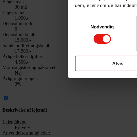
Etageareal:
dem, eller som de har indsaml
30 m2
Leje pr. m2:
1.000,-
Samtykkevalg
Depositum mdr:
Nødvendig
6
Depositum beløb:
15.000,-
Samlet indflytningsbeløb:
17.500,-
Årlige fællesudgifter:
4.500,-
Afvis
Momsregistrering påkrævet:
Nej
Årlig reguleringer:
3%
Beskrivelse af lejemål
Lejemåltype:
Erhverv
Anvendelsesmuligheder: