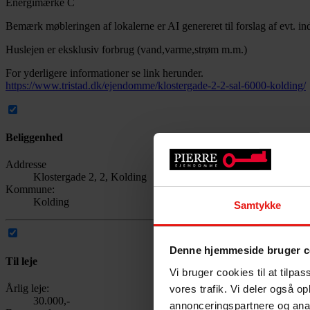
Energimærke C
Bemærk møbleringen af lokalerne er AI genereret til forslag af evt. indr
Huslejen er eksklusiv forbrug (vand,varme,strøm m.m.)
For yderligere informationer se link herunder.
https://www.tristad.dk/ejendomme/klostergade-2-2-sal-6000-kolding/
Beliggenhed
Addresse
Klostergade 2, 2, Kolding
Kommune:
Kolding
Samtykke
Denne hjemmeside bruger c
Til leje
Vi bruger cookies til at tilpas
Årlig leje:
vores trafik. Vi deler også 
30.000,-
annonceringspartnere og anal