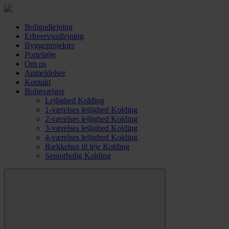
Boligudlejning
Erhvervsudlejning
Byggeprojekter
Portefølje
Om os
Anmeldelser
Kontakt
Boligvælger
Lejlighed Kolding
1-værelses lejlighed Kolding
2-værelses lejlighed Kolding
3-værelses lejlighed Kolding
4-værelses lejlighed Kolding
Rækkehus til leje Kolding
Seniorbolig Kolding