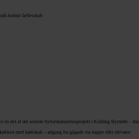
linik-kontor fællesskab
er en del af det seneste byforskønnelsesprojekt i Kolding Bymidte – klar 
e køkken med køleskab – adgang fra gågade via trappe eller elevator.