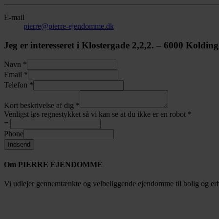
E-mail
pierre@pierre-ejendomme.dk
Jeg er interesseret i Klostergade 2,2,2. – 6000 Kolding
Navn
*
Email
*
Telefon
*
Kort beskrivelse af dig
*
Venligst løs regnestykket så vi kan se at du ikke er en robot
*
=
Phone
Indsend
Om PIERRE EJENDOMME
Vi udlejer gennemtænkte og velbeliggende ejendomme til bolig og erhve