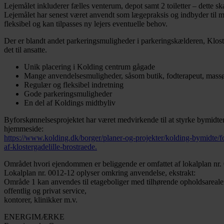
Lejemålet inkluderer fælles venterum, depot samt 2 toiletter – dette sk
Lejemålet har senest været anvendt som lægepraksis og indbyder til 
fleksibel og kan tilpasses ny lejers eventuelle behov.
Der er blandt andet parkeringsmuligheder i parkeringskælderen, Klost
det til ansatte.
Unik placering i Kolding centrum gågade
Mange anvendelsesmuligheder, såsom butik, fodterapeut, massør, 
Regulær og fleksibel indretning
Gode parkeringsmuligheder
En del af Koldings midtbyliv
Byforskønnelsesprojektet har været medvirkende til at styrke bymidte
hjemmeside:
https://www.kolding.dk/borger/planer-og-projekter/kolding-bymidte/f
af-klostergadelille-brostraede.
Området hvori ejendommen er beliggende er omfattet af lokalplan nr.
Lokalplan nr. 0012-12 oplyser omkring anvendelse, ekstrakt:
Område 1 kan anvendes til etageboliger med tilhørende opholdsarealer o
offentlig og privat service,
kontorer, klinikker m.v.
ENERGIMÆRKE