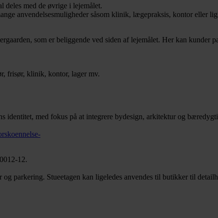
al deles med de øvrige i lejemålet.
mange anvendelsesmuligheder såsom klinik, lægepraksis, kontor eller li
ergaarden, som er beliggende ved siden af lejemålet. Her kan kunder pa
frisør, klinik, kontor, lager mv.
ns identitet, med fokus på at integrere bydesign, arkitektur og bæredy
orskoennelse-
 0012-12.
g parkering. Stueetagen kan ligeledes anvendes til butikker til detailha